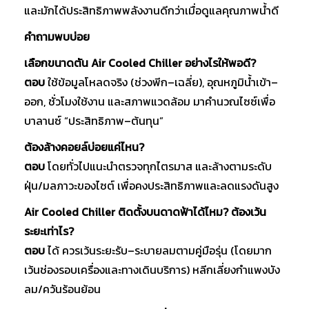
และมักได้ประสิทธิภาพพลังงานดีกว่าเมื่อดูแลคุณภาพน้ำดี
คำถามพบบ่อย
เลือกขนาดตัน Air Cooled Chiller อย่างไรให้พอดี?
ตอบ
ใช้ข้อมูลโหลดจริง (ช่วงพีก–เฉลี่ย), อุณหภูมิน้ำเข้า–
ออก, ชั่วโมงใช้งาน และสภาพแวดล้อม มาคำนวณไซซ์เพื่อ
บาลานซ์ “ประสิทธิภาพ–ต้นทุน”
ต้องล้างคอยล์บ่อยแค่ไหน?
ตอบ
โดยทั่วไปแนะนำตรวจทุกไตรมาส และล้างตามระดับ
ฝุ่น/มลภาวะของไซต์ เพื่อคงประสิทธิภาพและลดแรงดันสูง
Air Cooled Chiller ติดตั้งบนดาดฟ้าได้ไหม? ต้องเว้น
ระยะเท่าไร?
ตอบ
ได้ ควรเว้นระยะรับ–ระบายลมตามคู่มือรุ่น (โดยมาก
เว้นช่องรอบเครื่องและทางเดินบริการ) หลีกเลี่ยงกำแพงบัง
ลม/ควันร้อนย้อน