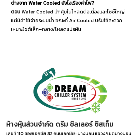
ต่างจาก Water Cooled ยังไงเรื่องค่าไฟ?
ตอบ
Water Cooled มักคุ้มในโหลดต่อเนื่องและไซซ์ใหญ่
แต่มีค่าใช้จ่ายระบบน้ำ ขณะที่ Air Cooled ปรับใช้สะดวก
เหมาะไซต์เล็ก–กลาง/โหลดแปรผัน
ห้างหุ้นส่วนจำกัด ดรีม ชิลเลอร์ ซิสเท็ม
เลขที่ 110 ซอยเอกชัย 82 ถนนเอกชัย-บางบอน แขวง/เขตบางบอน